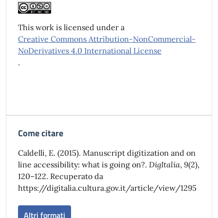
This work is licensed under a
Creative Commons Attribution-NonCommercial-
NoDerivatives 4.0 International License
.
Come citare
Caldelli, E. (2015). Manuscript digitization and on
line accessibility: what is going on?.
DigItalia
,
9
(2),
120–122. Recuperato da
https://digitalia.cultura.gov.it/article/view/1295
Altri formati