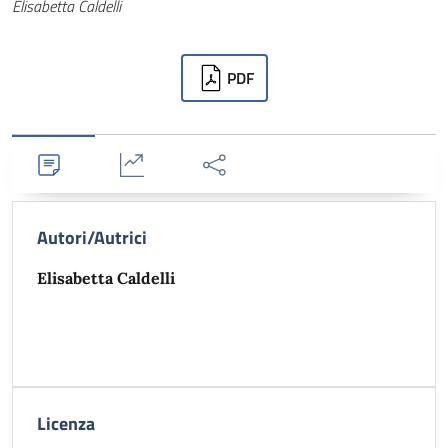
Autori
Elisabetta Caldelli
Downloads
PDF
Dettagli
Statistiche
Condividi
Autori/Autrici
Elisabetta Caldelli
Licenza