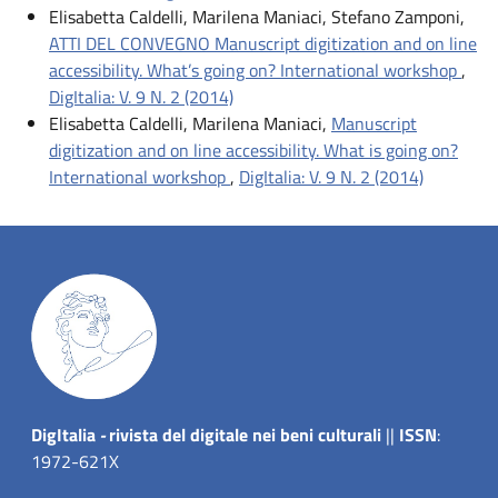
Elisabetta Caldelli, Marilena Maniaci, Stefano Zamponi,
ATTI DEL CONVEGNO Manuscript digitization and on line
accessibility. What’s going on? International workshop
,
DigItalia: V. 9 N. 2 (2014)
Elisabetta Caldelli, Marilena Maniaci,
Manuscript
digitization and on line accessibility. What is going on?
International workshop
,
DigItalia: V. 9 N. 2 (2014)
Dig
Italia
-
rivista del digitale nei beni culturali
||
ISSN
:
1972-621X