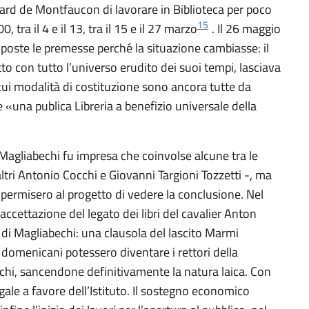
nard de Montfaucon di lavorare in Biblioteca per poco
15
 tra il 4 e il 13, tra il 15 e il 27 marzo
. Il 26 maggio
 poste le premesse perché la situazione cambiasse: il
to con tutto l’universo erudito dei suoi tempi, lasciava
e cui modalità di costituzione sono ancora tutte da
e «una publica Libreria a benefizio universale della
 Magliabechi fu impresa che coinvolse alcune tra le
altri Antonio Cocchi e Giovanni Targioni Tozzetti -, ma
permisero al progetto di vedere la conclusione. Nel
accettazione del legato dei libri del cavalier Anton
di Magliabechi: una clausola del lascito Marmi
i domenicani potessero diventare i rettori della
echi, sancendone definitivamente la natura laica. Con
legale a favore dell’Istituto. Il sostegno economico