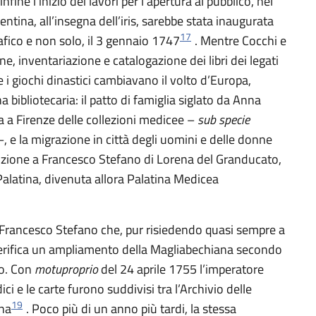
ine l’inizio dei lavori per l’apertura al pubblico, nel
entina, all’insegna dell’iris, sarebbe stata inaugurata
17
rafico e non solo, il 3 gennaio 1747
. Mentre Cocchi e
, inventariazione e catalogazione dei libri dei legati
 i giochi dinastici cambiavano il volto d’Europa,
a bibliotecaria: il patto di famiglia siglato da Anna
 a Firenze delle collezioni medicee –
sub specie
 –, e la migrazione in città degli uomini e delle donne
uzione a Francesco Stefano di Lorena del Granducato,
a Palatina, divenuta allora Palatina Medicea
di Francesco Stefano che, pur risiedendo quasi sempre a
i verifica un ampliamento della Magliabechiana secondo
lo. Con
motuproprio
del 24 aprile 1755 l’imperatore
ici e le carte furono suddivisi tra l’Archivio delle
19
ana
. Poco più di un anno più tardi, la stessa