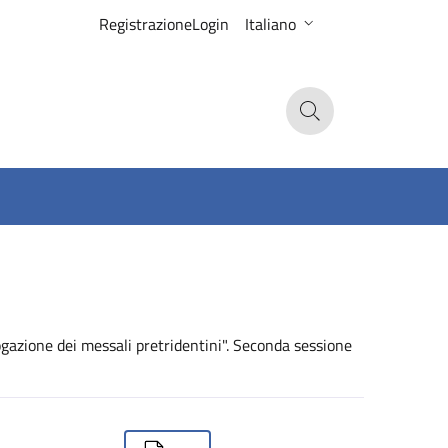
Registrazione
Login
Italiano
Search
gazione dei messali pretridentini". Seconda sessione
ownloads