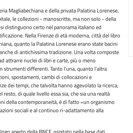
reria Magliabechiana e della privata Palatina Lorenese,
apitale, le collezioni - manoscritte, ma non solo - della
 si distinguono certo nel panorama italiano ed
ificazione. Nella Firenze di età moderna, città del libro
iana, quanto la Palatina Lorenese erano state bacini
ra anche di antichissima tradizione. Una volta composte
 attrarre nuclei di libri e carte, più o meno
on strumenti differenti. Tanto l’una, quanto l’altra
ioni, spostamenti, cambi di collocazioni e
enze dei tempi, che talvolta hanno agevolato la ricerca,
el resto, di quale livello essa sia, che sia una realtà
zioni della contemporaneità, è di fatto «un organismo
razioni sociali e al continuo ri-adattamento alla
logo aperto della BNCF, ospitato nella base dati