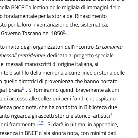
nella BNCF Collection delle migliaia di immagini delle
io fondamentale per la storia del Rinascimento
sto per la loro inventariazione che, sistematica,
8
l Governo Toscano nel 1850
.
to invito degli organizzatori dell’incontro
La comunità
 messali pretridentini
, dedicato al progetto speciale
i messali manoscritti di origine italiana, si
e sul filo della memoria alcune linee di storia delle
o quelle direttrici di provenienza che hanno portato
9
ia libraria
. Si forniranno quindi brevemente alcuni
ura di accesso alle collezioni per i fondi che ospitano
nienza poco nota, che ha condotto in Biblioteca due
11
to riguarda gli aspetti storici e storico-artistici
.
12
imoni frammentari
. Si darà in ultimo, in appendice,
 presenza in BNCF ci sia sinora nota, con minimi dati