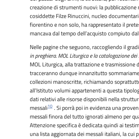
creazione di strumenti nuovi: la pubblicazione 
cosiddette Filze Rinuccini, nucleo documentar
fiorentino e non solo, ha rappresentato il prete
mancava dal tempo dell’acquisto compiuto da
Nelle pagine che seguono, raccogliendo il gradi
in preghiera. MOL Liturgica e la catalogazione dei
MOL Liturgica, alla trattazione e trasmissione de
tracceranno dunque innanzitutto sommariamente 
collezioni manoscritte, richiamando soprattutt
all’Istituto volumi appartenenti a questa tipolog
dati relativi alle risorse disponibili nella strutt
10
messali
. Si porrà poi in evidenza una prove
messali finora del tutto ignorati almeno per quan
Attenzione specifica è dedicata quindi ai test
una lista aggiornata dei messali italiani, la cui