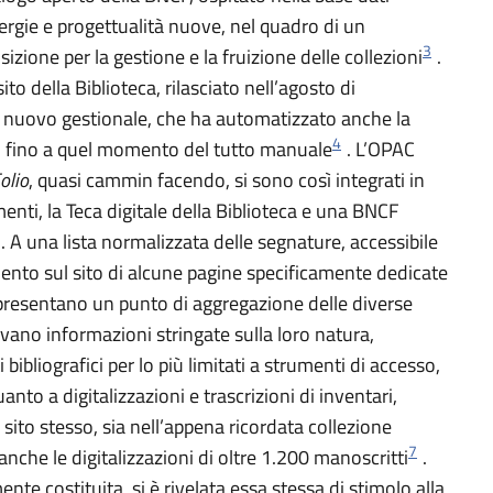
ergie e progettualità nuove, nel quadro di un
3
zione per la gestione e la fruizione delle collezioni
.
to della Biblioteca, rilasciato nell’agosto di
n nuovo gestionale, che ha automatizzato anche la
4
ri, fino a quel momento del tutto manuale
. L’OPAC
olio
, quasi cammin facendo, si sono così integrati in
enti, la Teca digitale della Biblioteca e una BNCF
. A una lista normalizzata delle segnature, accessibile
mento sul sito di alcune pagine specificamente dedicate
rappresentano un punto di aggregazione delle diverse
rovano informazioni stringate sulla loro natura,
bibliografici per lo più limitati a strumenti di accesso,
o a digitalizzazioni e trascrizioni di inventari,
l sito stesso, sia nell’appena ricordata collezione
7
anche le digitalizzazioni di oltre 1.200 manoscritti
.
ente costituita, si è rivelata essa stessa di stimolo alla