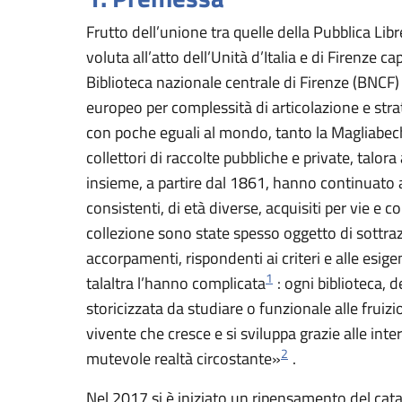
Frutto dell’unione tra quelle della Pubblica Lib
voluta all’atto dell’Unità d’Italia e di Firenze c
Biblioteca nazionale centrale di Firenze (BNCF)
europeo per complessità di articolazione e strat
con poche eguali al mondo, tanto la Magliabech
collettori di raccolte pubbliche e private, talo
insieme, a partire dal 1861, hanno continuato ad
consistenti, di età diverse, acquisiti per vie e c
collezione sono state spesso oggetto di sottraz
accorpamenti, rispondenti ai criteri e alle esig
1
talaltra l’hanno complicata
: ogni biblioteca, d
storicizzata da studiare o funzionale alle frui
vivente che cresce e si sviluppa grazie alle inte
2
mutevole realtà circostante»
.
Nel 2017 si è iniziato un ripensamento del cata