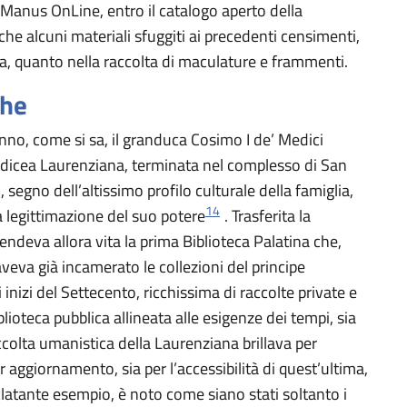
 Manus OnLine, entro il catalogo aperto della
che alcuni materiali sfuggiti ai precedenti censimenti,
teca, quanto nella raccolta di maculature e frammenti.
che
o, come si sa, il granduca Cosimo I de’ Medici
 Medicea Laurenziana, terminata nel complesso di San
 segno dell’altissimo profilo culturale della famiglia,
14
a legittimazione del suo potere
. Trasferita la
rendeva allora vita la prima Biblioteca Palatina che,
veva già incamerato le collezioni del principe
inizi del Settecento, ricchissima di raccolte private e
blioteca pubblica allineata alle esigenze dei tempi, sia
accolta umanistica della Laurenziana brillava per
r aggiornamento, sia per l’accessibilità di quest’ultima,
clatante esempio, è noto come siano stati soltanto i