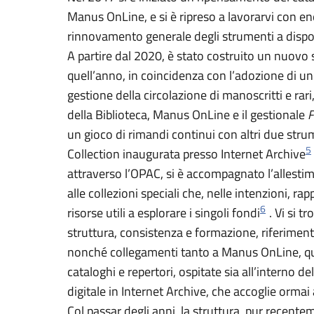
Manus OnLine, e si è ripreso a lavorarvi con en
rinnovamento generale degli strumenti a disposi
A partire dal 2020, è stato costruito un nuovo si
quell’anno, in coincidenza con l’adozione di u
gestione della circolazione di manoscritti e ra
della Biblioteca, Manus OnLine e il gestionale
F
un gioco di rimandi continui con altri due strum
5
Collection inaugurata presso Internet Archive
attraverso l’OPAC, si è accompagnato l’allesti
alle collezioni speciali che, nelle intenzioni, 
6
risorse utili a esplorare i singoli fondi
. Vi si t
struttura, consistenza e formazione, riferimenti 
nonché collegamenti tanto a Manus OnLine, quant
cataloghi e repertori, ospitate sia all’interno de
digitale in Internet Archive, che accoglie ormai 
Col passar degli anni, la struttura, pur recentem