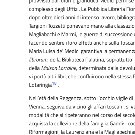
provvisto dall’ultimo granduca Medici permise inf
complesso degli Uffizi. La Pubblica Libreria Fior
dopo oltre dieci anni di intenso lavoro, bibliog
Targioni Tozzetti ponevano mano alla classazione
Magliabechi e Marmi, le guerre di successione e
facendo sentire i loro effetti anche sulla Toscan
Maria Luisa de’ Medici garantiva la permanenza
librorum
, della Biblioteca Palatina, soprattutto
della
Maison Lorraine
, determinata dalla devol
vi portò altri libri, che confluirono nella stess
18
Lotaringia
.
Nell’età della Reggenza, sotto l’occhio vigile 
Vienna, seguiva da vicino gli affari toscani, s
modalità che si ripeteranno nel corso del seco
acquista la collezione della famiglia Gaddi: i cod
Riformagioni, la Laurenziana e la Magliabechi