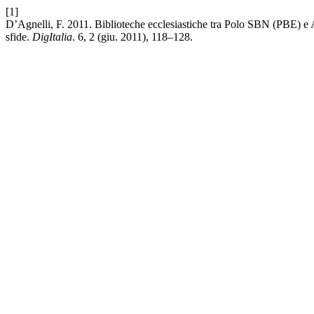
[1]
D’Agnelli, F. 2011. Biblioteche ecclesiastiche tra Polo SBN (PBE) e An
sfide.
DigItalia
. 6, 2 (giu. 2011), 118–128.