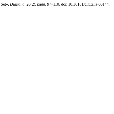
e Set»,
DigItalia
, 20(2), pagg. 97–110. doi: 10.36181/digitalia-00144.