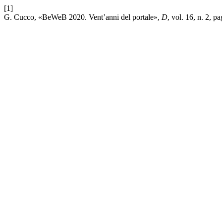
[1]
G. Cucco, «BeWeB 2020. Vent’anni del portale»,
D
, vol. 16, n. 2, p