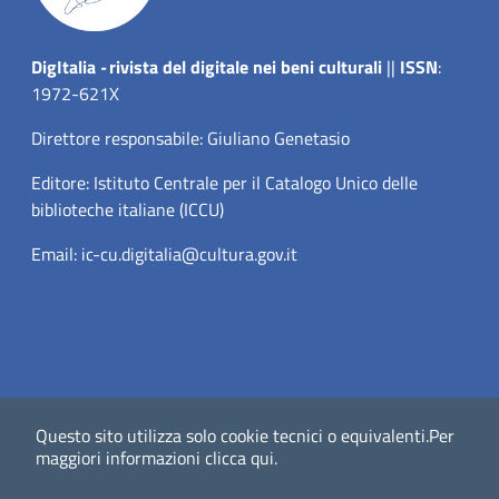
Dig
Italia
-
rivista del digitale nei beni culturali
||
ISSN
:
1972-621X
Direttore responsabile: Giuliano Genetasio
Editore:
Istituto Centrale per il Catalogo Unico delle
biblioteche italiane (ICCU)
Email:
ic-cu.digitalia@cultura.gov.it
Questo sito utilizza solo cookie tecnici o equivalenti.
Per
Website powered by
maggiori informazioni
clicca qui
.
Dichiarazione di accessibilità
Privacy Policy (MiC)