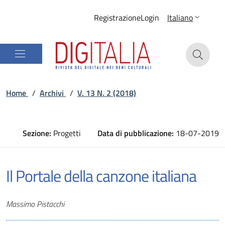
Registrazione
Login
Italiano
Home
/
Archivi
/
V. 13 N. 2 (2018)
Sezione:
Progetti
Data di pubblicazione:
18-07-2019
Il Portale della canzone italiana
Autori
Massimo Pistacchi