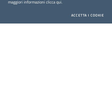
maggiori informazioni
clicca qui
.
ACCETTA
I COOKIE
Dig
Italia
-
rivista del digitale nei beni culturali
||
ISSN
:
1972-621X
Direttore responsabile: Giuliano Genetasio
Editore:
Istituto Centrale per il Catalogo Unico delle
biblioteche italiane (ICCU)
Email:
ic-cu.digitalia@cultura.gov.it