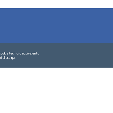
cookie tecnici o equivalenti.
ISSN
: 1972-621X
ni
clicca qui
.
le biblioteche italiane (ICCU)