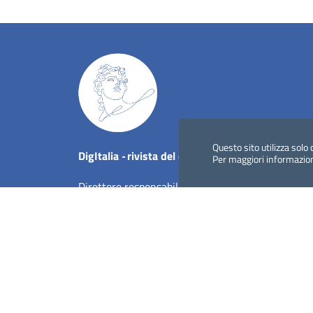
Questo sito utilizza solo 
Dig
Italia
-
rivista del digitale nei beni culturali
||
Per maggiori informazio
Direttore responsabile: Giuliano Genetasio
Editore:
Istituto Centrale per il Catalogo Unico del
Email:
ic-cu.digitalia@cultura.gov.it