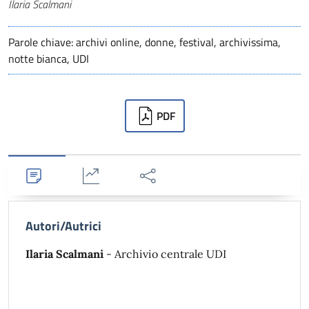
Autori
Ilaria Scalmani
Parole chiave: archivi online, donne, festival, archivissima,
notte bianca, UDI
Downloads
PDF
Dettagli
Statistiche
Condividi
Autori/Autrici
Ilaria Scalmani
- Archivio centrale UDI