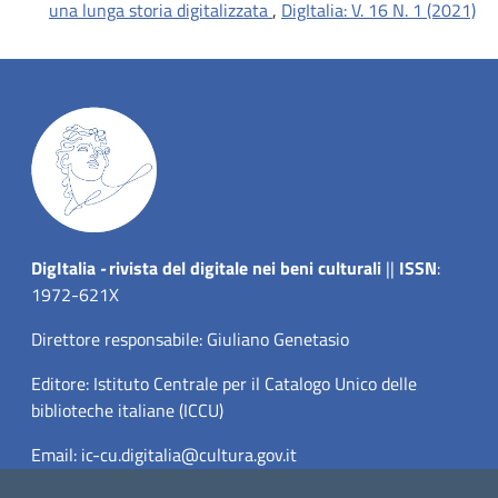
una lunga storia digitalizzata
,
DigItalia: V. 16 N. 1 (2021)
Dig
Italia
-
rivista del digitale nei beni culturali
||
ISSN
:
1972-621X
Direttore responsabile: Giuliano Genetasio
Editore:
Istituto Centrale per il Catalogo Unico delle
biblioteche italiane (ICCU)
Email:
ic-cu.digitalia@cultura.gov.it