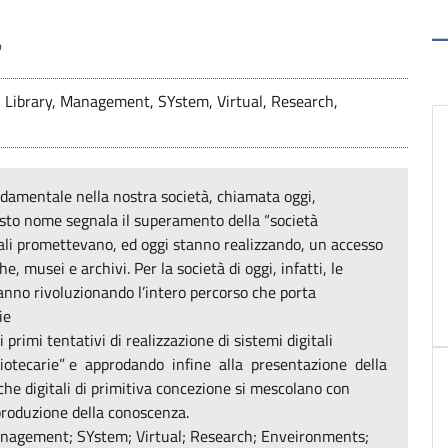
o
l, Library, Management, SYstem, Virtual, Research,
ndamentale nella nostra società, chiamata oggi,
esto nome segnala il superamento della “società
itali promettevano, ed oggi stanno realizzando, un accesso
, musei e archivi. Per la società di oggi, infatti, le
tanno rivoluzionando l’intero percorso che porta
ie
 primi tentativi di realizzazione di sistemi digitali
ibliotecarie” e approdando infine alla presentazione della
che digitali di primitiva concezione si mescolano con
 produzione della conoscenza.
 Management; SYstem; Virtual; Research; Enveironments;