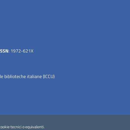
ISSN
: 1972-621X
le biblioteche italiane (ICCU)
cookie tecnici o equivalenti.