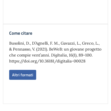
Come citare
Busolini, D., D’Agnelli, F. M., Gavazzi, L., Greco, L.,
& Pennasso, V. (2021). BeWeB: un giovane progetto
che compie vent’anni.
DigItalia
,
16
(1), 89–100.
https://doi.org/10.36181/digitalia-00028
Altri formati