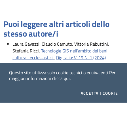
Puoi leggere altri articoli dello
stesso autore/i
Laura Gavazzi, Claudio Camuto, Vittoria Rebuttini,
Stefania Ricci,
Tecnologie GIS nell’ambito dei beni
culturali ecclesiastici
,
DigItalia: V. 19 N. 1 (2024)
Valerio Pennasso,
Le priorità del Polo SBN di Biblioteche
Ecclesiastiche (PBE) all’interno di una rinnovata visione
Questo sito utilizza solo cookie tecnici o equivalenti.
Per
progettuale per i nostri istituti
,
DigItalia: V. 12 N. 1/2
maggiori informazioni
clicca qui
.
(2017)
ACCETTA
I COOKIE