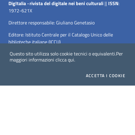
Dig
Italia
-
rivista del digitale nei beni culturali
||
ISSN
:
1972-621X
Direttore responsabile: Giuliano Genetasio
Editore:
Istituto Centrale per il Catalogo Unico delle
biblioteche italiane (ICCU)
Questo sito utilizza solo cookie tecnici o equivalenti.
Per
Email:
ic-cu.digitalia@cultura.gov.it
maggiori informazioni
clicca qui
.
ACCETTA
I COOKIE
Website powered by
Dichiarazione di accessibilità
Privacy Policy (MiC)