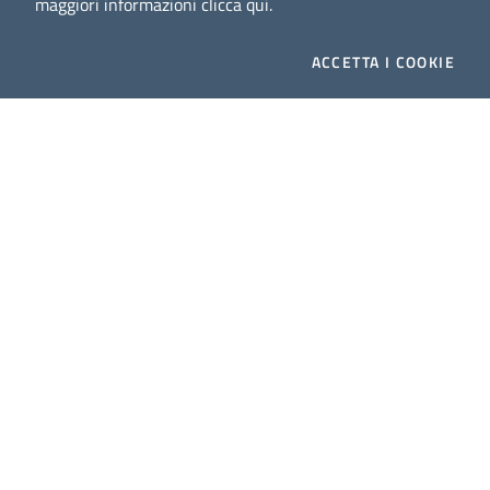
maggiori informazioni
clicca qui
.
Dig
Italia
-
rivista del digitale nei beni culturali
||
ISSN
:
1972-621X
ACCETTA
I COOKIE
Direttore responsabile: Giuliano Genetasio
Editore:
Istituto Centrale per il Catalogo Unico delle
biblioteche italiane (ICCU)
Email:
ic-cu.digitalia@cultura.gov.it
Website powered by
Dichiarazione di accessibilità
Privacy Policy (MiC)