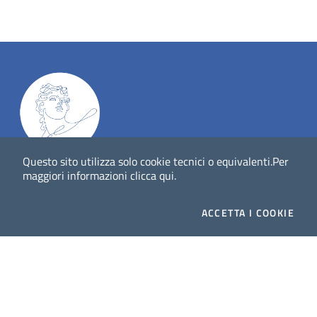
Questo sito utilizza solo cookie tecnici o equivalenti.
Per
Dig
Italia
-
rivista del digitale nei beni culturali
||
ISSN
:
maggiori informazioni
clicca qui
.
1972-621X
ACCETTA
I COOKIE
Direttore responsabile: Giuliano Genetasio
Editore:
Istituto Centrale per il Catalogo Unico delle
biblioteche italiane (ICCU)
Email:
ic-cu.digitalia@cultura.gov.it