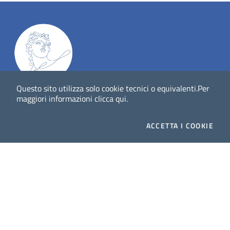
Questo sito utilizza solo cookie tecnici o equivalenti.
Per
Dig
Italia
-
rivista del digitale nei beni culturali
||
ISSN
:
maggiori informazioni
clicca qui
.
1972-621X
ACCETTA
I COOKIE
Direttore responsabile: Giuliano Genetasio
Editore:
Istituto Centrale per il Catalogo Unico delle
biblioteche italiane (ICCU)
Email:
ic-cu.digitalia@cultura.gov.it