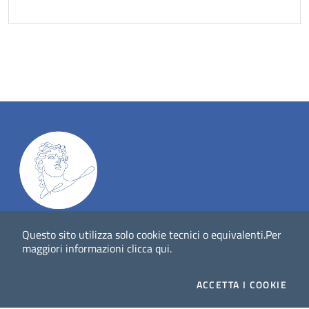
Dig
Italia
-
rivista del digitale nei beni culturali
||
ISSN
:
Questo sito utilizza solo cookie tecnici o equivalenti.
Per
1972-621X
maggiori informazioni
clicca qui
.
Direttore responsabile: Giuliano Genetasio
ACCETTA
I COOKIE
Editore:
Istituto Centrale per il Catalogo Unico delle