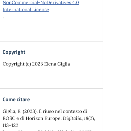
NonCommercial-NoDerivatives 4.0
International License
.
Copyright
Copyright (c) 2023 Elena Giglia
Come citare
Giglia, E. (2023). Il riuso nel contesto di
EOSC e di Horizon Europe.
DigItalia
,
18
(2),
113–122.