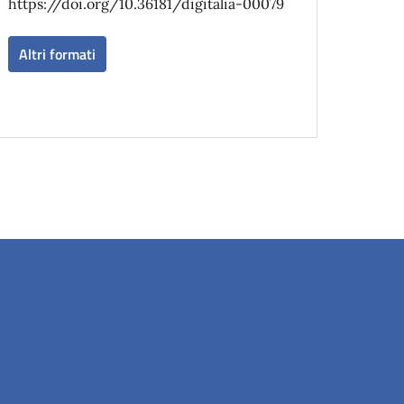
https://doi.org/10.36181/digitalia-00079
Altri formati