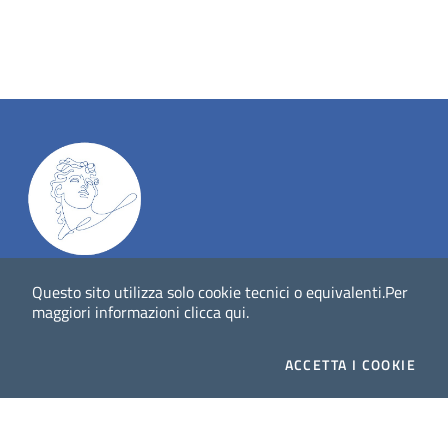
Dig
Italia
-
rivista del digitale nei beni culturali
||
ISSN
:
Questo sito utilizza solo cookie tecnici o equivalenti.
Per
1972-621X
maggiori informazioni
clicca qui
.
Direttore responsabile: Giuliano Genetasio
ACCETTA
I COOKIE
Editore:
Istituto Centrale per il Catalogo Unico delle
biblioteche italiane (ICCU)