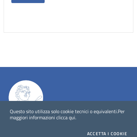
Questo sito utilizza solo cookie tecnici o equivalenti.
Per
maggiori informazioni
clicca qui
.
Dig
Italia
-
rivista del digitale nei beni culturali
||
ISSN
:
1972-621X
ACCETTA
I COOKIE