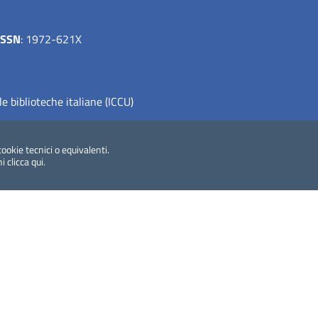
ISSN
: 1972-621X
le biblioteche italiane (ICCU)
cookie tecnici o equivalenti.
ni
clicca qui
.