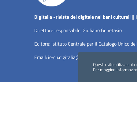
Dig
Italia
-
rivista del digitale nei beni culturali
||
Direttore responsabile: Giuliano Genetasio
Editore:
Istituto Centrale per il Catalogo Unico del
Email:
ic-cu.digitalia@cultura.gov.it
Questo sito utilizza solo 
Per maggiori informazio
Dichiarazione di accessibilità
Privacy Policy (MiC)