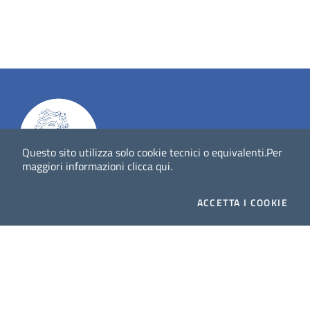
Questo sito utilizza solo cookie tecnici o equivalenti.
Per
maggiori informazioni
clicca qui
.
Dig
Italia
-
rivista del digitale nei beni culturali
||
ISSN
:
ACCETTA
I COOKIE
1972-621X
Direttore responsabile: Giuliano Genetasio
Editore:
Istituto Centrale per il Catalogo Unico delle
biblioteche italiane (ICCU)