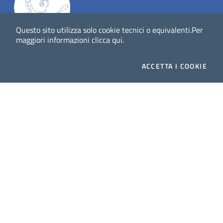
Questo sito utilizza solo cookie tecnici o equivalenti.
Per
maggiori informazioni
clicca qui
.
Dig
Italia
-
rivista del digitale nei beni culturali
||
ISSN
:
1972-621X
ACCETTA
I COOKIE
Direttore responsabile: Giuliano Genetasio
Editore:
Istituto Centrale per il Catalogo Unico delle
biblioteche italiane (ICCU)
Email:
ic-cu.digitalia@cultura.gov.it
Website powered by