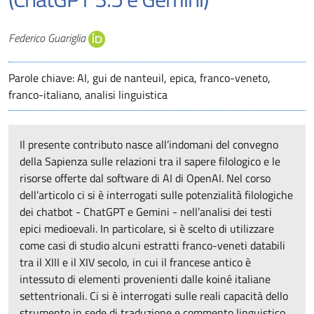
Autori
Federico Guariglia
Parole chiave: AI, gui de nanteuil, epica, franco-veneto,
franco-italiano, analisi linguistica
Il presente contributo nasce all’indomani del convegno
della Sapienza sulle relazioni tra il sapere filologico e le
risorse offerte dal software di AI di OpenAI. Nel corso
dell’articolo ci si è interrogati sulle potenzialità filologiche
dei chatbot - ChatGPT e Gemini - nell’analisi dei testi
epici medioevali. In particolare, si è scelto di utilizzare
come casi di studio alcuni estratti franco-veneti databili
tra il XIII e il XIV secolo, in cui il francese antico è
intessuto di elementi provenienti dalle koiné italiane
settentrionali. Ci si è interrogati sulle reali capacità dello
strumento in sede di traduzione e commento linguistico,