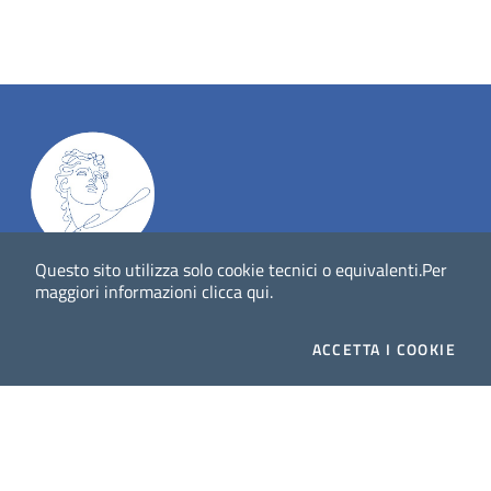
Questo sito utilizza solo cookie tecnici o equivalenti.
Per
Dig
Italia
-
rivista del digitale nei beni culturali
||
ISSN
:
maggiori informazioni
clicca qui
.
1972-621X
ACCETTA
I COOKIE
Direttore responsabile: Giuliano Genetasio
Editore:
Istituto Centrale per il Catalogo Unico delle
biblioteche italiane (ICCU)
Email:
ic-cu.digitalia@cultura.gov.it