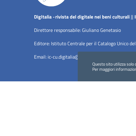
Dig
Italia
-
rivista del digitale nei beni culturali
||
Direttore responsabile: Giuliano Genetasio
Editore:
Istituto Centrale per il Catalogo Unico del
Email:
ic-cu.digitalia@cultura.gov.it
Questo sito utilizza solo 
Per maggiori informazio
Dichiarazione di accessibilità
Privacy Policy (MiC)