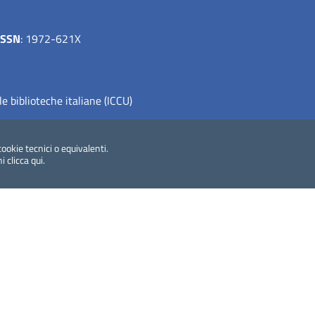
ISSN
: 1972-621X
le biblioteche italiane (ICCU)
cookie tecnici o equivalenti.
ni
clicca qui
.