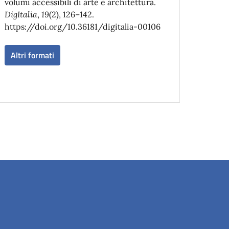
volumi accessibili di arte e architettura.
DigItalia
,
19
(2), 126–142.
https://doi.org/10.36181/digitalia-00106
Altri formati