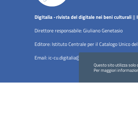
Dig
Italia
-
rivista del digitale nei beni culturali
||
Direttore responsabile: Giuliano Genetasio
Editore:
Istituto Centrale per il Catalogo Unico del
Email:
ic-cu.digitalia@cultura.gov.it
Questo sito utilizza solo 
Per maggiori informazio
Dichiarazione di accessibilità
Privacy Policy (MiC)