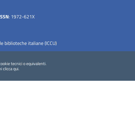
ISSN
: 1972-621X
le biblioteche italiane (ICCU)
cookie tecnici o equivalenti.
ni
clicca qui
.