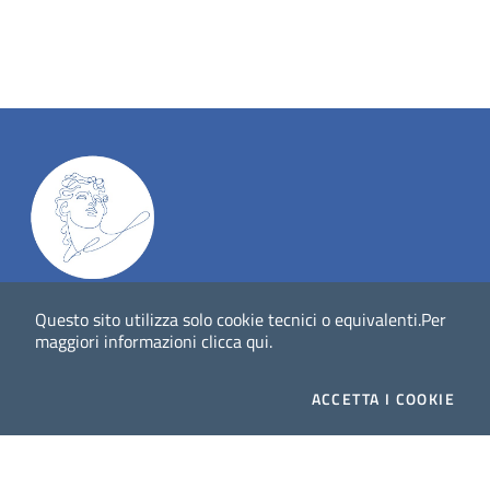
Dig
Italia
-
rivista del digitale nei beni culturali
||
ISSN
:
Questo sito utilizza solo cookie tecnici o equivalenti.
Per
1972-621X
maggiori informazioni
clicca qui
.
Direttore responsabile: Giuliano Genetasio
ACCETTA
I COOKIE
Editore:
Istituto Centrale per il Catalogo Unico delle
biblioteche italiane (ICCU)