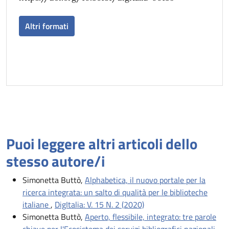
Altri formati
Puoi leggere altri articoli dello
stesso autore/i
Simonetta Buttò,
Alphabetica, il nuovo portale per la
ricerca integrata: un salto di qualità per le biblioteche
italiane
,
DigItalia: V. 15 N. 2 (2020)
Simonetta Buttò,
Aperto, flessibile, integrato: tre parole
chiave per l'Ecosistema dei servizi bibliografici nazionali
,