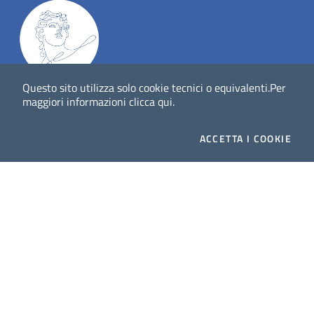
Questo sito utilizza solo cookie tecnici o equivalenti.
Per
Dig
Italia
-
rivista del digitale nei beni culturali
||
ISSN
:
maggiori informazioni
clicca qui
.
1972-621X
ACCETTA
I COOKIE
Direttore responsabile: Giuliano Genetasio
Editore:
Istituto Centrale per il Catalogo Unico delle
biblioteche italiane (ICCU)
Email:
ic-cu.digitalia@cultura.gov.it