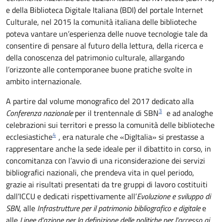
e della Biblioteca Digitale Italiana (BDI) del portale Internet
Culturale, nel 2015 la comunità italiana delle biblioteche
poteva vantare un’esperienza delle nuove tecnologie tale da
consentire di pensare al futuro della lettura, della ricerca e
della conoscenza del patrimonio culturale, allargando
l’orizzonte alle contemporanee buone pratiche svolte in
ambito internazionale.
A partire dal volume monografico del 2017 dedicato alla
3
Conferenza nazionale
per il trentennale di SBN
e ad analoghe
celebrazioni sui territori e presso la comunità delle biblioteche
4
ecclesiastiche
, era naturale che «DigItalia» si prestasse a
rappresentare anche la sede ideale per il dibattito in corso, in
concomitanza con l’avvio di una riconsiderazione dei servizi
bibliografici nazionali, che prendeva vita in quel periodo,
grazie ai risultati presentati da tre gruppi di lavoro costituiti
dall’ICCU e dedicati rispettivamente all’
Evoluzione e sviluppo di
SBN
, alle
Infrastrutture per il patrimonio bibliografico e digitale
e
alle
Linee d’azione per la definizione delle politiche per l’accesso ai