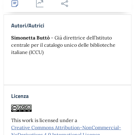
Dettagli
Statistiche
Condividi
Autori/Autrici
Simonetta Buttò
- Già direttrice dell’Istituto
centrale per il catalogo unico delle biblioteche
italiane (ICCU)
Licenza
This work is licensed under a
Creative Commons Attribution-NonCommercial-
NoDerivatives 4.0 International License