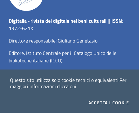
Dig
Italia
-
rivista del digitale nei beni culturali
||
ISSN
:
1972-621X
Direttore responsabile: Giuliano Genetasio
Editore:
Istituto Centrale per il Catalogo Unico delle
biblioteche italiane (ICCU)
Email:
ic-cu.digitalia@cultura.gov.it
Questo sito utilizza solo cookie tecnici o equivalenti.
Per
maggiori informazioni
clicca qui
.
ACCETTA
I COOKIE
Website powered by
Dichiarazione di accessibilità
Privacy Policy (MiC)