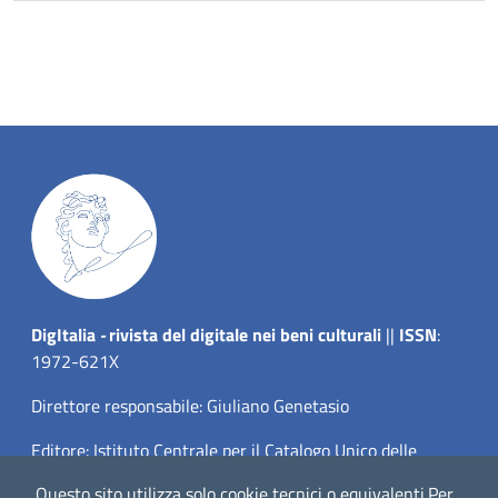
Dig
Italia
-
rivista del digitale nei beni culturali
||
ISSN
:
1972-621X
Direttore responsabile: Giuliano Genetasio
Editore:
Istituto Centrale per il Catalogo Unico delle
biblioteche italiane (ICCU)
Questo sito utilizza solo cookie tecnici o equivalenti.
Per