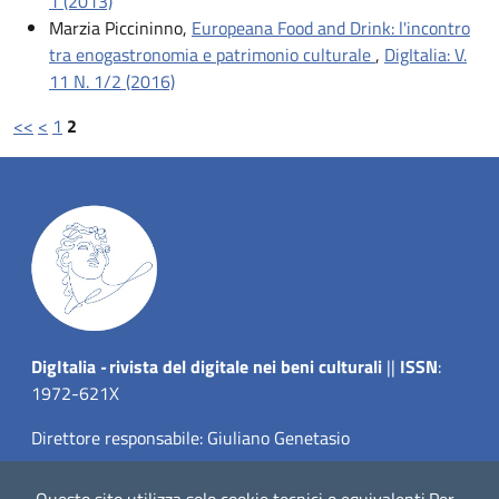
1 (2013)
Marzia Piccininno,
Europeana Food and Drink: l'incontro
tra enogastronomia e patrimonio culturale
,
DigItalia: V.
11 N. 1/2 (2016)
<<
<
1
2
Dig
Italia
-
rivista del digitale nei beni culturali
||
ISSN
:
1972-621X
Direttore responsabile: Giuliano Genetasio
Editore:
Istituto Centrale per il Catalogo Unico delle