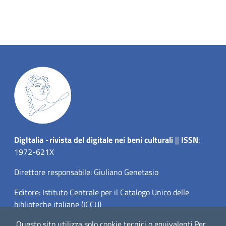
Dig
Italia
-
rivista del digitale nei beni culturali
||
ISSN
:
1972-621X
Direttore responsabile: Giuliano Genetasio
Editore:
Istituto Centrale per il Catalogo Unico delle
biblioteche italiane (ICCU)
Questo sito utilizza solo cookie tecnici o equivalenti.
Per
Email:
ic-cu.digitalia@cultura.gov.it