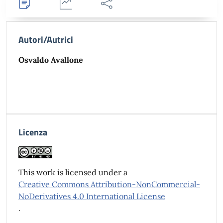
Dettagli
Statistiche
Condividi
Autori/Autrici
Osvaldo Avallone
Licenza
This work is licensed under a
Creative Commons Attribution-NonCommercial-
NoDerivatives 4.0 International License
.