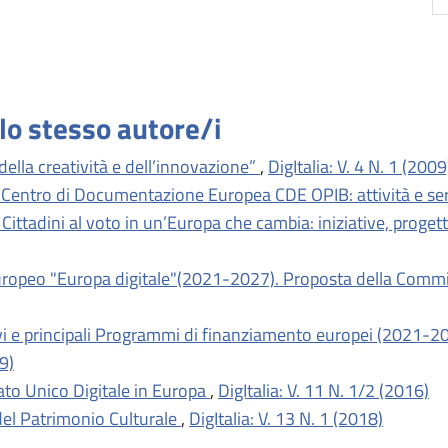
llo stesso autore/i
ella creatività e dell’innovazione”
,
DigItalia: V. 4 N. 1 (2009
 Centro di Documentazione Europea CDE OPIB: attività e serv
Cittadini al voto in un’Europa che cambia: iniziative, prog
ropeo "Europa digitale"(2021-2027). Proposta della Com
vi e principali Programmi di finanziamento europei (2021-
19)
cato Unico Digitale in Europa
,
DigItalia: V. 11 N. 1/2 (2016)
el Patrimonio Culturale
,
DigItalia: V. 13 N. 1 (2018)