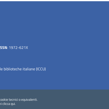
ISSN
: 1972-621X
le biblioteche italiane (ICCU)
cookie tecnici o equivalenti.
ni
clicca qui
.