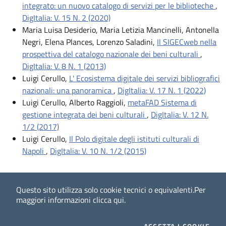
integrato: un nuovo catalogo di servizi per le biblioteche
,
DigItalia: V. 15 N. 2 (2020)
Maria Luisa Desiderio, Maria Letizia Mancinelli, Antonella
Negri, Elena Plances, Lorenzo Saladini,
Il SIGECweb nella
prospettiva del catalogo nazionale dei beni culturali
,
DigItalia: V. 8 N. 1 (2013)
Luigi Cerullo,
L' Ecosistema digitale dei servizi bibliografici
nazionali: una panoramica
,
DigItalia: V. 17 N. 1 (2022)
Luigi Cerullo, Alberto Raggioli,
metaFAD Sistema di
gestione integrata dei beni culturali
,
DigItalia: V. 12 N.
1/2 (2017)
Luigi Cerullo,
Il Polo digitale degli istituti culturali di
Napoli
,
DigItalia: V. 10 N. 1/2 (2015)
Questo sito utilizza solo cookie tecnici o equivalenti.
Per
maggiori informazioni
clicca qui
.