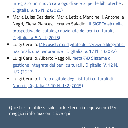
integrato: un nuovo catalogo di servizi per le biblioteche
,
DigItalia: V. 15 N. 2 (2020)
Maria Luisa Desiderio, Maria Letizia Mancinelli, Antonella
Negri, Elena Plances, Lorenzo Saladini,
Il SIGECweb nella
prospettiva del catalogo nazionale dei beni culturali
,
DigItalia: V. 8 N. 1 (2013)
Luigi Cerullo,
L' Ecosistema digitale dei servizi bibliografici
nazionali: una panoramica
,
DigItalia: V. 17 N. 1 (2022)
Luigi Cerullo, Alberto Raggioli,
metaFAD Sistema di
gestione integrata dei beni culturali
,
DigItalia: V. 12 N.
1/2 (2017)
Luigi Cerullo,
Il Polo digitale degli istituti culturali di
Napoli
,
DigItalia: V. 10 N. 1/2 (2015)
Questo sito utilizza solo cookie tecnici o equivalenti.
Per
maggiori informazioni
clicca qui
.