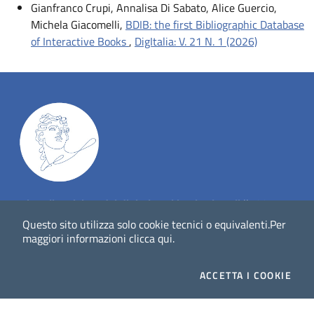
Gianfranco Crupi, Annalisa Di Sabato, Alice Guercio,
Michela Giacomelli,
BDIB: the first Bibliographic Database
of Interactive Books
,
DigItalia: V. 21 N. 1 (2026)
Dig
Italia
-
rivista del digitale nei beni culturali
||
ISSN
:
1972-621X
Questo sito utilizza solo cookie tecnici o equivalenti.
Per
maggiori informazioni
clicca qui
.
Direttore responsabile: Giuliano Genetasio
ACCETTA
I COOKIE
Editore:
Istituto Centrale per il Catalogo Unico delle
biblioteche italiane (ICCU)