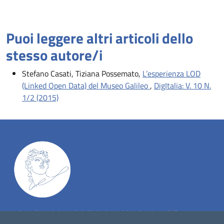
Puoi leggere altri articoli dello
stesso autore/i
Stefano Casati, Tiziana Possemato,
L’esperienza LOD
(Linked Open Data) del Museo Galileo
,
DigItalia: V. 10 N.
1/2 (2015)
Dig
Italia
-
rivista del digitale nei beni culturali
||
ISSN
: