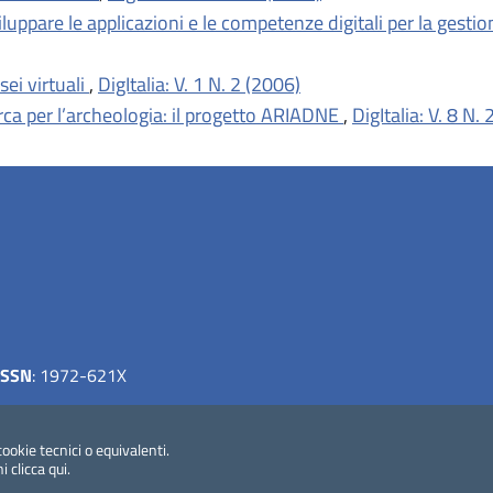
luppare le applicazioni e le competenze digitali per la gesti
sei virtuali
,
DigItalia: V. 1 N. 2 (2006)
erca per l’archeologia: il progetto ARIADNE
,
DigItalia: V. 8 N.
ISSN
: 1972-621X
cookie tecnici o equivalenti.
ni
clicca qui
.
le biblioteche italiane (ICCU)