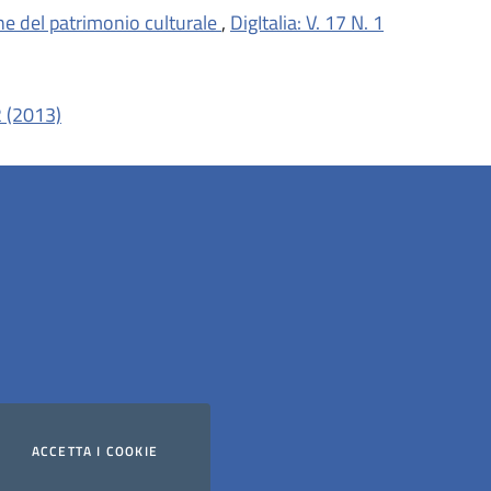
one del patrimonio culturale
,
DigItalia: V. 17 N. 1
 2 (2013)
ACCETTA
I COOKIE