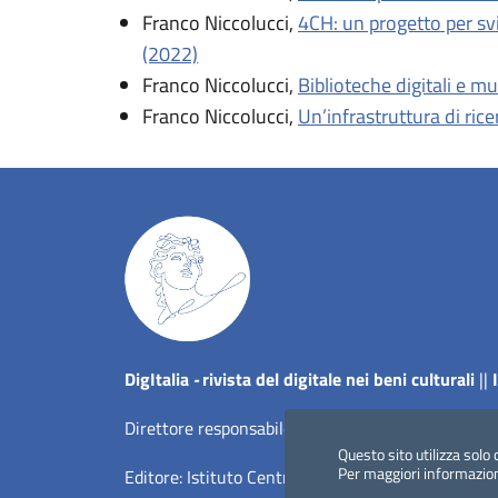
Franco Niccolucci,
4CH: un progetto per svi
(2022)
Franco Niccolucci,
Biblioteche digitali e mu
Franco Niccolucci,
Un’infrastruttura di ric
Dig
Italia
-
rivista del digitale nei beni culturali
||
Direttore responsabile: Giuliano Genetasio
Questo sito utilizza solo 
Per maggiori informazio
Editore:
Istituto Centrale per il Catalogo Unico del