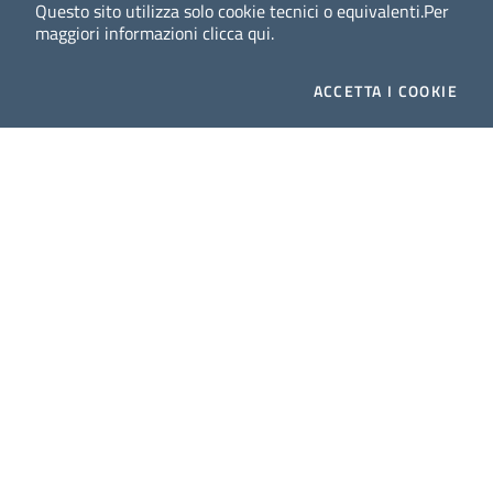
Questo sito utilizza solo cookie tecnici o equivalenti.
Per
maggiori informazioni
clicca qui
.
ACCETTA
I COOKIE
Dig
Italia
-
rivista del digitale nei beni culturali
||
ISSN
:
1972-621X
Direttore responsabile: Giuliano Genetasio
Editore:
Istituto Centrale per il Catalogo Unico delle
biblioteche italiane (ICCU)
Email:
ic-cu.digitalia@cultura.gov.it