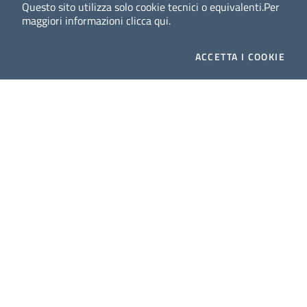
Questo sito utilizza solo cookie tecnici o equivalenti.
Per
maggiori informazioni
clicca qui
.
ACCETTA
I COOKIE
Dig
Italia
-
rivista del digitale nei beni culturali
||
ISSN
:
1972-621X
Direttore responsabile: Giuliano Genetasio
Editore:
Istituto Centrale per il Catalogo Unico delle
biblioteche italiane (ICCU)
Email:
ic-cu.digitalia@cultura.gov.it