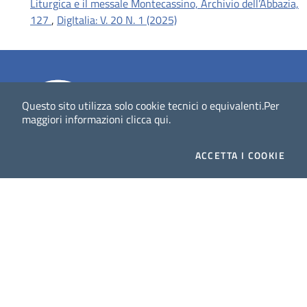
Liturgica e il messale Montecassino, Archivio dell’Abbazia,
127
,
DigItalia: V. 20 N. 1 (2025)
Questo sito utilizza solo cookie tecnici o equivalenti.
Per
maggiori informazioni
clicca qui
.
ACCETTA
I COOKIE
Dig
Italia
-
rivista del digitale nei beni culturali
||
ISSN
:
1972-621X
Direttore responsabile: Giuliano Genetasio
Editore:
Istituto Centrale per il Catalogo Unico delle
biblioteche italiane (ICCU)
Email:
ic-cu.digitalia@cultura.gov.it