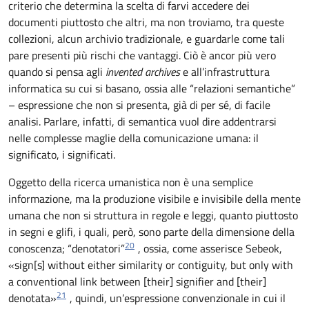
criterio che determina la scelta di farvi accedere dei
documenti piuttosto che altri, ma non troviamo, tra queste
collezioni, alcun archivio tradizionale, e guardarle come tali
pare presenti più rischi che vantaggi. Ciò è ancor più vero
quando si pensa agli
invented archives
e all’infrastruttura
informatica su cui si basano, ossia alle “relazioni semantiche”
– espressione che non si presenta, già di per sé, di facile
analisi. Parlare, infatti, di semantica vuol dire addentrarsi
nelle complesse maglie della comunicazione umana: il
significato, i significati.
Oggetto della ricerca umanistica non è una semplice
informazione, ma la produzione visibile e invisibile della mente
umana che non si struttura in regole e leggi, quanto piuttosto
in segni e glifi, i quali, però, sono parte della dimensione della
20
conoscenza; “denotatori”
, ossia, come asserisce Sebeok,
«sign[s] without either similarity or contiguity, but only with
a conventional link between [their] signifier and [their]
21
denotata»
, quindi, un’espressione convenzionale in cui il