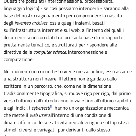
Questi tre postulati (interconnessione, processabilità,
linguaggio logico) - se così possiamo intenderli - saranno alla
base del nostro ragionamento per comprendere la nascita
degli
invented archives
, ossia quegli insiemi, basati
sull’infrastruttura internet e sul web, all’interno dei quali i
documenti sono correlati tra loro sulla base di un rapporto
prettamente tematico, e strutturati per rispondere alle
direttive della
computer science
: interconnessione e
computazione.
Nel momento in cui un testo viene messo online, esso assume
una struttura non lineare. Il lettore non è guidato dallo
scrittore in un percorso, che, come nella dimensione
tradizionalmente tipografica, si muove rigo per rigo, dal primo
verso l’ultimo, dall’introduzione iniziale fino all’ultimo capitolo
5
e agli indici, i
cybertesti
hanno un’organizzazione meccanica
che mette il
web user
all’interno di una condizione di
dinamicità in cui le sue attività neurali vengono sottoposte a
stimoli diversi e variegati, pur derivanti dallo stesso