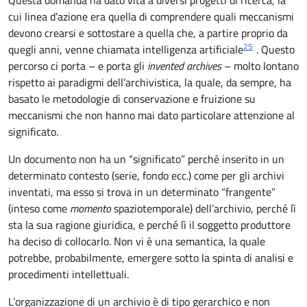
Questa domanda ha dato vita a diversi progetti di ricerca, la
cui linea d’azione era quella di comprendere quali meccanismi
devono crearsi e sottostare a quella che, a partire proprio da
25
quegli anni, venne chiamata intelligenza artificiale
. Questo
percorso ci porta – e porta gli
invented archives
– molto lontano
rispetto ai paradigmi dell’archivistica, la quale, da sempre, ha
basato le metodologie di conservazione e fruizione su
meccanismi che non hanno mai dato particolare attenzione al
significato.
Un documento non ha un “significato” perché inserito in un
determinato contesto (serie, fondo ecc.) come per gli archivi
inventati, ma esso si trova in un determinato “frangente”
(inteso come
momento
spaziotemporale) dell’archivio, perché lì
sta la sua ragione giuridica, e perché lì il soggetto produttore
ha deciso di collocarlo. Non vi è una semantica, la quale
potrebbe, probabilmente, emergere sotto la spinta di analisi e
procedimenti intellettuali.
L’organizzazione di un archivio è di tipo gerarchico e non