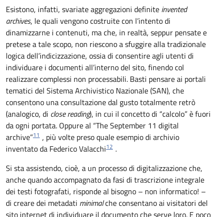
Esistono, infatti, svariate aggregazioni definite
invented
archives
, le quali vengono costruite con l’intento di
dinamizzarne i contenuti, ma che, in realtà, seppur pensate e
pretese a tale scopo, non riescono a sfuggire alla tradizionale
logica dell’indicizzazione, ossia di consentire agli utenti di
individuare i documenti all’interno del sito, finendo col
realizzare complessi non processabili. Basti pensare ai portali
tematici del Sistema Archivistico Nazionale (SAN), che
consentono una consultazione dal gusto totalmente retrò
(analogico, di
close reading
), in cui il concetto di “calcolo” è fuori
da ogni portata. Oppure al “The September 11 digital
11
archive”
, più volte preso quale esempio di archivio
12
inventato da Federico Valacchi
.
Si sta assistendo, cioè, a un processo di digitalizzazione che,
anche quando accompagnato da fasi di trascrizione integrale
dei testi fotografati, risponde al bisogno – non informatico! –
di creare dei metadati
minimal
che consentano ai visitatori del
sito internet di individuare il documento che serve loro. E poco