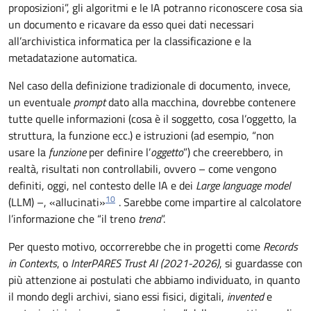
proposizioni”, gli algoritmi e le IA potranno riconoscere cosa sia
un documento e ricavare da esso quei dati necessari
all’archivistica informatica per la classificazione e la
metadatazione automatica.
Nel caso della definizione tradizionale di documento, invece,
un eventuale
prompt
dato alla macchina, dovrebbe contenere
tutte quelle informazioni (cosa è il soggetto, cosa l’oggetto, la
struttura, la funzione ecc.) e istruzioni (ad esempio, “non
usare la
funzione
per definire l’
oggetto
”) che creerebbero, in
realtà, risultati non controllabili, ovvero – come vengono
definiti, oggi, nel contesto delle IA e dei
Large language model
10
(LLM) –, «allucinati»
. Sarebbe come impartire al calcolatore
l’informazione che “il treno
trena
”.
Per questo motivo, occorrerebbe che in progetti come
Records
in Contexts
, o
InterPARES Trust AI (2021-2026)
, si guardasse con
più attenzione ai postulati che abbiamo individuato, in quanto
il mondo degli archivi, siano essi fisici, digitali,
invented
e