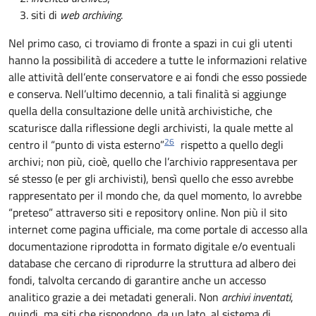
siti di
web archiving
.
Nel primo caso, ci troviamo di fronte a spazi in cui gli utenti
hanno la possibilità di accedere a tutte le informazioni relative
alle attività dell’ente conservatore e ai fondi che esso possiede
e conserva. Nell’ultimo decennio, a tali finalità si aggiunge
quella della consultazione delle unità archivistiche, che
scaturisce dalla riflessione degli archivisti, la quale mette al
26
centro il “punto di vista esterno”
rispetto a quello degli
archivi; non più, cioè, quello che l’archivio rappresentava per
sé stesso (e per gli archivisti), bensì quello che esso avrebbe
rappresentato per il mondo che, da quel momento, lo avrebbe
“preteso” attraverso siti e repository online. Non più il sito
internet come pagina ufficiale, ma come portale di accesso alla
documentazione riprodotta in formato digitale e/o eventuali
database che cercano di riprodurre la struttura ad albero dei
fondi, talvolta cercando di garantire anche un accesso
analitico grazie a dei metadati generali. Non
archivi inventati
,
quindi, ma siti che rispondono, da un lato, al sistema di