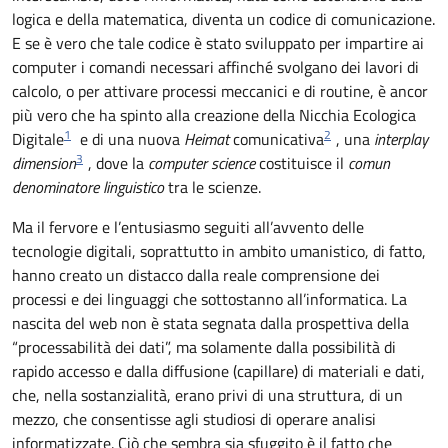
logica e della matematica, diventa un codice di comunicazione.
E se è vero che tale codice è stato sviluppato per impartire ai
computer i comandi necessari affinché svolgano dei lavori di
calcolo, o per attivare processi meccanici e di routine, è ancor
più vero che ha spinto alla creazione della Nicchia Ecologica
1
2
Digitale
e di una nuova
Heimat
comunicativa
, una
interplay
3
dimension
, dove la
computer science
costituisce il
comun
denominatore linguistico
tra le scienze.
Ma il fervore e l’entusiasmo seguiti all’avvento delle
tecnologie digitali, soprattutto in ambito umanistico, di fatto,
hanno creato un distacco dalla reale comprensione dei
processi e dei linguaggi che sottostanno all’informatica. La
nascita del web non è stata segnata dalla prospettiva della
“processabilità dei dati”, ma solamente dalla possibilità di
rapido accesso e dalla diffusione (capillare) di materiali e dati,
che, nella sostanzialità, erano privi di una struttura, di un
mezzo, che consentisse agli studiosi di operare analisi
informatizzate. Ciò che sembra sia sfuggito è il fatto che