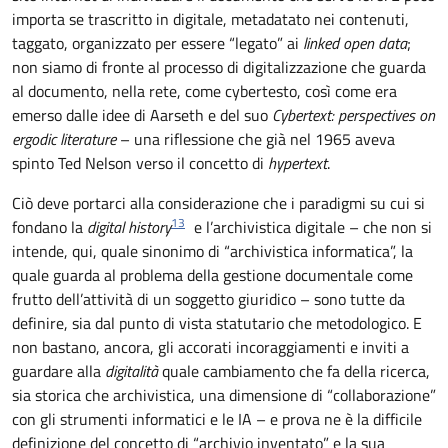
importa se trascritto in digitale, metadatato nei contenuti,
taggato, organizzato per essere “legato” ai
linked open data
;
non siamo di fronte al processo di digitalizzazione che guarda
al documento, nella rete, come cybertesto, così come era
emerso dalle idee di Aarseth e del suo
Cybertext: perspectives on
ergodic literature
– una riflessione che già nel 1965 aveva
spinto Ted Nelson verso il concetto di
hypertext
.
Ciò deve portarci alla considerazione che i paradigmi su cui si
13
fondano la
digital history
e l’archivistica digitale – che non si
intende, qui, quale sinonimo di “archivistica informatica”, la
quale guarda al problema della gestione documentale come
frutto dell’attività di un soggetto giuridico – sono tutte da
definire, sia dal punto di vista statutario che metodologico. E
non bastano, ancora, gli accorati incoraggiamenti e inviti a
guardare alla
digitalità
quale cambiamento che fa della ricerca,
sia storica che archivistica, una dimensione di “collaborazione”
con gli strumenti informatici e le IA – e prova ne è la difficile
definizione del concetto di “archivio inventato” e la sua