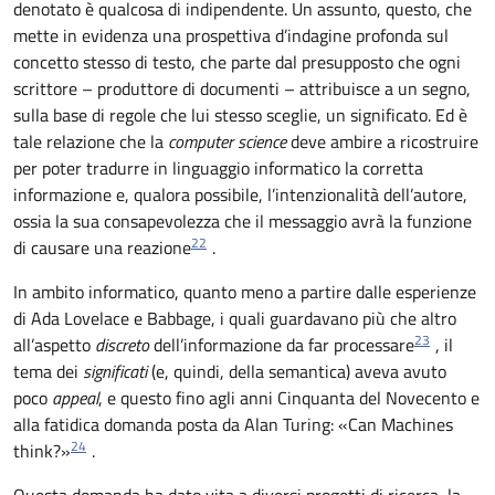
denotato è qualcosa di indipendente. Un assunto, questo, che
mette in evidenza una prospettiva d’indagine profonda sul
concetto stesso di testo, che parte dal presupposto che ogni
scrittore – produttore di documenti – attribuisce a un segno,
sulla base di regole che lui stesso sceglie, un significato. Ed è
tale relazione che la
computer science
deve ambire a ricostruire
per poter tradurre in linguaggio informatico la corretta
informazione e, qualora possibile, l’intenzionalità dell’autore,
ossia la sua consapevolezza che il messaggio avrà la funzione
22
di causare una reazione
.
In ambito informatico, quanto meno a partire dalle esperienze
di Ada Lovelace e Babbage, i quali guardavano più che altro
23
all’aspetto
discreto
dell’informazione da far processare
, il
tema dei
significati
(e, quindi, della semantica) aveva avuto
poco
appeal
, e questo fino agli anni Cinquanta del Novecento e
alla fatidica domanda posta da Alan Turing: «Can Machines
24
think?»
.