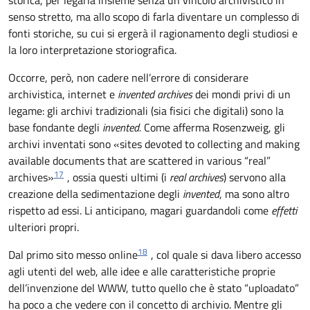
storica, per legarla insieme senza un vincolo archivistico in
senso stretto, ma allo scopo di farla diventare un complesso di
fonti storiche, su cui si ergerà il ragionamento degli studiosi e
la loro interpretazione storiografica.
Occorre, però, non cadere nell’errore di considerare
archivistica, internet e
invented archives
dei mondi privi di un
legame: gli archivi tradizionali (sia fisici che digitali) sono la
base fondante degli
invented.
Come afferma Rosenzweig, gli
archivi inventati sono «sites devoted to collecting and making
available documents that are scattered in various “real”
17
archives»
, ossia questi ultimi (i
real archives
) servono alla
creazione della sedimentazione degli
invented
, ma sono altro
rispetto ad essi. Li anticipano, magari guardandoli come
effetti
ulteriori propri.
18
Dal primo sito messo online
, col quale si dava libero accesso
agli utenti del web, alle idee e alle caratteristiche proprie
dell’invenzione del WWW, tutto quello che è stato “uploadato”
ha poco a che vedere con il concetto di archivio. Mentre gli