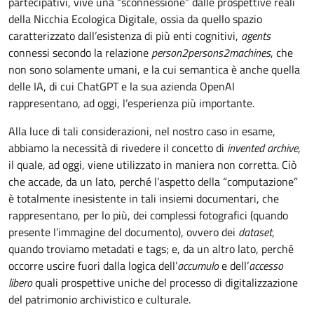
partecipativi, vive una “sconnessione” dalle prospettive reali
della Nicchia Ecologica Digitale, ossia da quello spazio
caratterizzato dall’esistenza di più enti cognitivi,
agents
connessi secondo la relazione
person2persons2machines
, che
non sono solamente umani, e la cui semantica è anche quella
delle IA, di cui ChatGPT e la sua azienda OpenAI
rappresentano, ad oggi, l’esperienza più importante.
Alla luce di tali considerazioni, nel nostro caso in esame,
abbiamo la necessità di rivedere il concetto di
invented archive
,
il quale, ad oggi, viene utilizzato in maniera non corretta. Ciò
che accade, da un lato, perché l’aspetto della “computazione”
è totalmente inesistente in tali insiemi documentari, che
rappresentano, per lo più, dei complessi fotografici (quando
presente l’immagine del documento), ovvero dei
dataset
,
quando troviamo metadati e tags; e, da un altro lato, perché
occorre uscire fuori dalla logica dell’
accumulo
e dell’
accesso
libero
quali prospettive uniche del processo di digitalizzazione
del patrimonio archivistico e culturale.