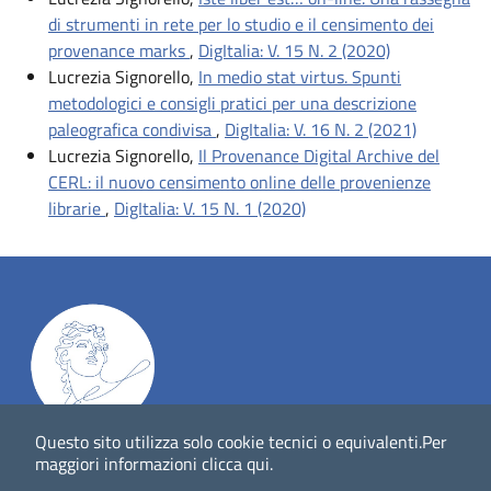
di strumenti in rete per lo studio e il censimento dei
provenance marks
,
DigItalia: V. 15 N. 2 (2020)
Lucrezia Signorello,
In medio stat virtus. Spunti
metodologici e consigli pratici per una descrizione
paleografica condivisa
,
DigItalia: V. 16 N. 2 (2021)
Lucrezia Signorello,
Il Provenance Digital Archive del
CERL: il nuovo censimento online delle provenienze
librarie
,
DigItalia: V. 15 N. 1 (2020)
Questo sito utilizza solo cookie tecnici o equivalenti.
Per
Dig
Italia
-
rivista del digitale nei beni culturali
||
ISSN
:
maggiori informazioni
clicca qui
.
1972-621X