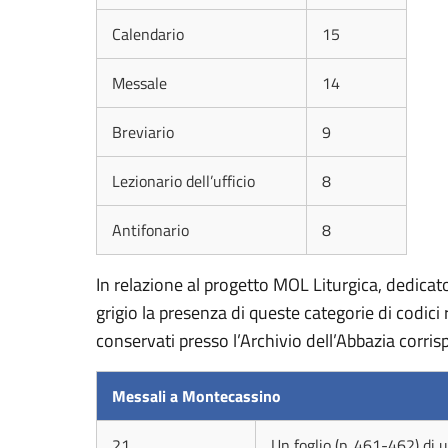
Calendario
15
Messale
14
Breviario
9
Lezionario dell’ufficio
8
Antifonario
8
In relazione al progetto MOL Liturgica, dedicat
grigio la presenza di queste categorie di codici 
conservati presso l’Archivio dell’Abbazia corri
Messali a Montecassino
21
Un foglio (p. 461-462) di 