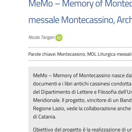
MeMo – Memory of Montecass
messale Montecassino, Archi
Autori
Nicola Tangari
Parole chiave: Montecassino, MOL Liturgica messal
MeMo – Memory of Montecassino nasce dalla pl
documenti e i libri antichi cassinesi condott
del Dipartimento di Lettere e Filosofia dell’Un
Meridionale. Il progetto, vincitore di un Ba
Regione Lazio, vede la collaborazione anche 
di Catania.
Obiettivo del progetto è la realizzazione di u