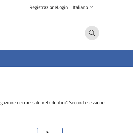
Registrazione
Login
Italiano
Search
gazione dei messali pretridentini". Seconda sessione
ownloads