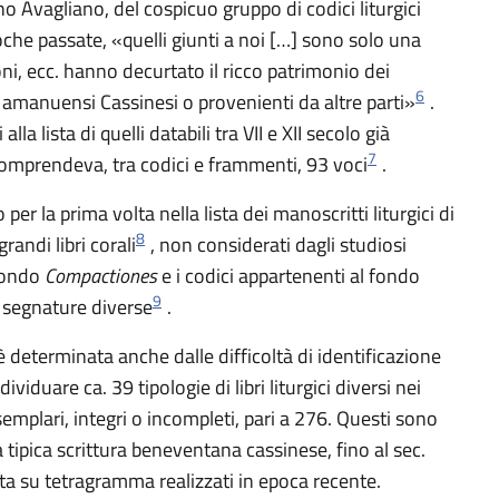
 Avagliano, del cospicuo gruppo di codici liturgici
he passate, «quelli giunti a noi […] sono solo una
ni, ecc. hanno decurtato il ricco patrimonio dei
6
 amanuensi Cassinesi o provenienti da altre parti»
.
la lista di quelli databili tra VII e XII secolo già
7
omprendeva, tra codici e frammenti, 93 voci
.
r la prima volta nella lista dei manoscritti liturgici di
8
andi libri corali
, non considerati dagli studiosi
 fondo
Compactiones
e i codici appartenenti al fondo
9
 segnature diverse
.
 è determinata anche dalle difficoltà di identificazione
viduare ca. 39 tipologie di libri liturgici diversi nei
emplari, integri o incompleti, pari a 276. Questi sono
la tipica scrittura beneventana cassinese, fino al sec.
ata su tetragramma realizzati in epoca recente.