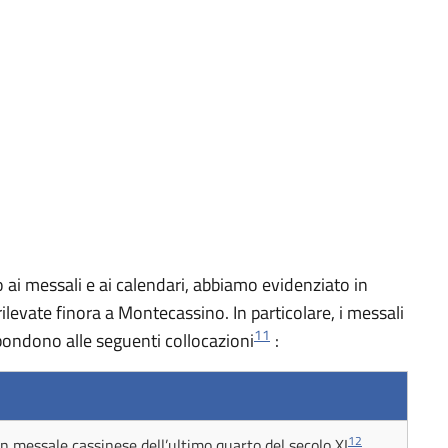
o ai messali e ai calendari, abbiamo evidenziato in
rilevate finora a Montecassino. In particolare, i messali
11
spondono alle seguenti collocazioni
:
12
un messale cassinese dell’ultimo quarto del secolo XI