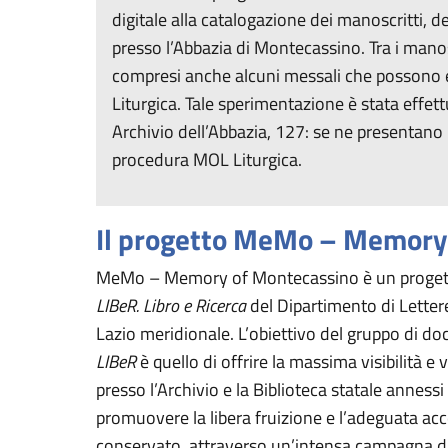
digitale alla catalogazione dei manoscritti, 
presso l’Abbazia di Montecassino. Tra i manos
compresi anche alcuni messali che possono 
Liturgica. Tale sperimentazione è stata effet
Archivio dell’Abbazia, 127: se ne presentano i 
procedura MOL Liturgica.
Il progetto MeMo – Memory
MeMo – Memory of Montecassino è un progetto d
LIBeR. Libro e Ricerca
del Dipartimento di Lettere 
Lazio meridionale. L’obiettivo del gruppo di do
LIBeR
è quello di offrire la massima visibilità e
presso l’Archivio e la Biblioteca statale anne
promuovere la libera fruizione e l’adeguata acce
conservato, attraverso un’intensa campagna di