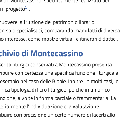
 of Montecassino, specificamente realizzato per
5
i il progetto
.
uovere la fruizione del patrimonio librario
non solo specialistici, comparando manufatti di diversa
 interesse, come mostre virtuali e itinerari didattici.
Archivio di Montecassino
itti liturgici conservati a Montecassino presenta
ribuire con certezza una specifica funzione liturgica a
sempio nel caso delle Bibbie. Inoltre, in molti casi, le
ca tipologia di libro liturgico, poiché in un unico
 funzione, a volte in forma parziale o frammentaria. La
teriormente l’individuazione e la valutazione
ibuire con precisione un certo numero di lacerti allo