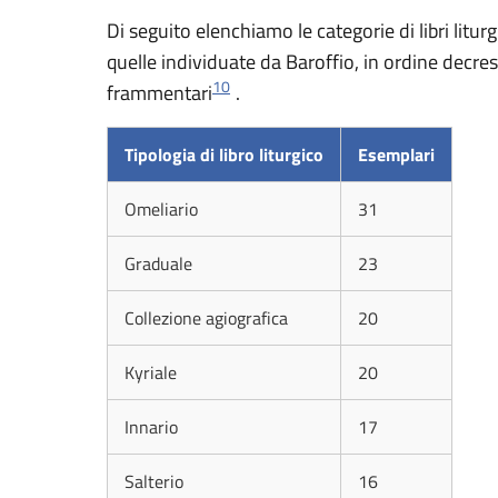
Di seguito elenchiamo le categorie di libri litu
quelle individuate da Baroffio, in ordine decre
10
frammentari
.
Tipologia di libro liturgico
Esemplari
Omeliario
31
Graduale
23
Collezione agiografica
20
Kyriale
20
Innario
17
Salterio
16