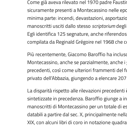
Come già aveva rilevato nel 1970 padre Faustino
sicuramente presenti a Montecassino nelle epoc
minima parte: incendi, devastazioni, asportazio
manoscritti usciti dallo stesso
scriptorium
degli
Egli identifica 125 segnature, anche riferendosi al
compilata da Reginald Grégoire nel 1968 che c
Più recentemente, Giacomo Baroffio ha incluso pe
Montecassino, anche se parzialmente, anche i gr
precedenti, così come ulteriori frammenti del
privato dell’Abbazia, giungendo a elencare 207
La disparità rispetto alle rilevazioni precedenti
sintetizzate in precedenza. Baroffio giunge a indi
manoscritti di Montecassino per un totale di es
databili a partire dal sec. X, principalmente nel
XIX, con alcuni libri di coro in notazione quadr