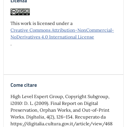
Licenza
This work is licensed under a
Creative Commons Attribution-NonCommercial-
NoDerivatives 4.0 International License
.
Come citare
High Level Expert Group, Copyright Subgroup,
i2010: D. L. (2009). Final Report on Digital
Preservation, Orphan Works, and Out-of-Print
Works.
DigItalia
,
4
(2), 126–154. Recuperato da
https://digitalia.cultura.gov.it/article/view/468