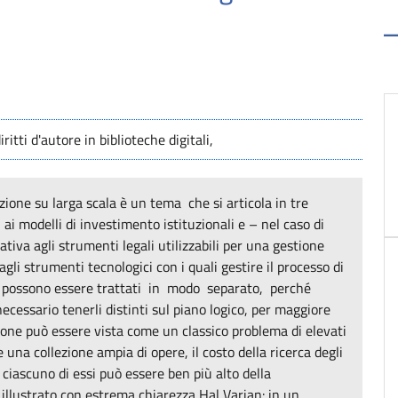
tti d'autore in biblioteche digitali,
azione su larga scala è un tema che si articola in tre
 modelli di investimento istituzionali e – nel caso di
ativa agli strumenti legali utilizzabili per una gestione
agli strumenti tecnologici con i quali gestire il processo di
on possono essere trattati in modo separato, perché
essario tenerli distinti sul piano logico, per maggiore
tione può essere vista come un classico problema di elevati
e una collezione ampia di opere, il costo della ricerca degli
 ciascuno di essi può essere ben più alto della
 illustrato con estrema chiarezza Hal Varian: in un