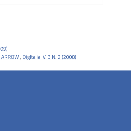
009)
etto ARROW
,
DigItalia: V. 3 N. 2 (2008)