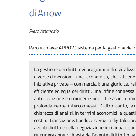
di Arrow
Autori
Piero Attanasio
Parole chiave: ARROW, sistema per la gestione dei diri
La gestione dei diritti nei programmi di digitalizz
diverse dimensioni: una economica, che attiene ai
iniziative private – commerciali; una giuridica, rel
efficiente ed equa dei diritti; una infine connessa 
autorizzazione e remunerazione. I tre aspetti n
profondamente interconnessi. D’altro canto, è nec
chiarezza di analisi. In termini economici la ques
costi di transazione. Laddove si voglia digitalizzar
aventi diritto e della negoziazione individuale con
remunerazione richiesta dall’avente diritto. Lo ha