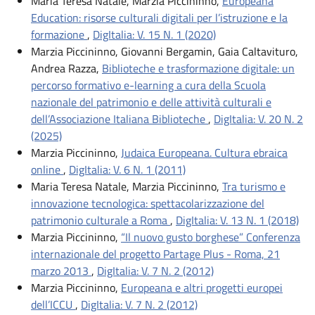
Maria Teresa Natale, Marzia Piccininno,
Europeana
Education: risorse culturali digitali per l’istruzione e la
formazione
,
DigItalia: V. 15 N. 1 (2020)
Marzia Piccininno, Giovanni Bergamin, Gaia Caltavituro,
Andrea Razza,
Biblioteche e trasformazione digitale: un
percorso formativo e-learning a cura della Scuola
nazionale del patrimonio e delle attività culturali e
dell’Associazione Italiana Biblioteche
,
DigItalia: V. 20 N. 2
(2025)
Marzia Piccininno,
Judaica Europeana. Cultura ebraica
online
,
DigItalia: V. 6 N. 1 (2011)
Maria Teresa Natale, Marzia Piccininno,
Tra turismo e
innovazione tecnologica: spettacolarizzazione del
patrimonio culturale a Roma
,
DigItalia: V. 13 N. 1 (2018)
Marzia Piccininno,
“Il nuovo gusto borghese” Conferenza
internazionale del progetto Partage Plus - Roma, 21
marzo 2013
,
DigItalia: V. 7 N. 2 (2012)
Marzia Piccininno,
Europeana e altri progetti europei
dell’ICCU
,
DigItalia: V. 7 N. 2 (2012)