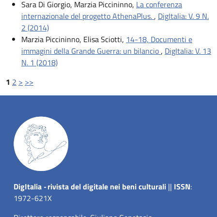
Sara Di Giorgio, Marzia Piccininno,
La conferenza
internazionale del progetto AthenaPlus.
,
DigItalia: V. 9 N.
2 (2014)
Marzia Piccininno, Elisa Sciotti,
14-18, Documenti e
immagini della Grande Guerra: un bilancio
,
DigItalia: V. 13
N. 1 (2018)
1
2
>
>>
Dig
Italia
-
rivista del digitale nei beni culturali
||
ISSN
:
1972-621X