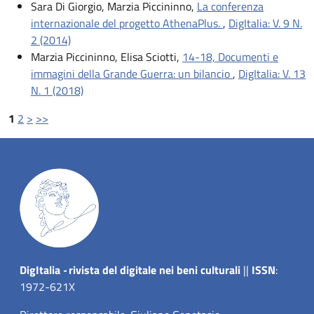
Sara Di Giorgio, Marzia Piccininno,
La conferenza
internazionale del progetto AthenaPlus.
,
DigItalia: V. 9 N.
2 (2014)
Marzia Piccininno, Elisa Sciotti,
14-18, Documenti e
immagini della Grande Guerra: un bilancio
,
DigItalia: V. 13
N. 1 (2018)
1
2
>
>>
Dig
Italia
-
rivista del digitale nei beni culturali
||
ISSN
:
1972-621X