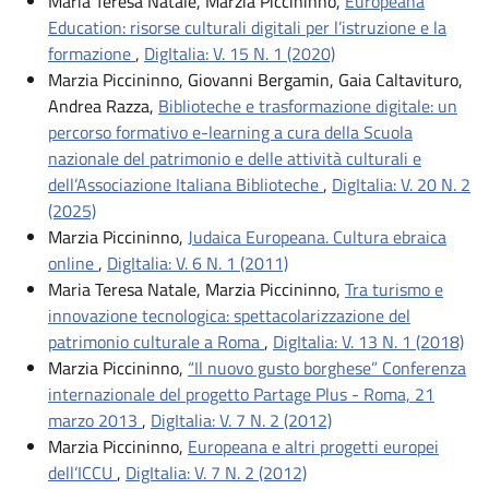
Maria Teresa Natale, Marzia Piccininno,
Europeana
Education: risorse culturali digitali per l’istruzione e la
formazione
,
DigItalia: V. 15 N. 1 (2020)
Marzia Piccininno, Giovanni Bergamin, Gaia Caltavituro,
Andrea Razza,
Biblioteche e trasformazione digitale: un
percorso formativo e-learning a cura della Scuola
nazionale del patrimonio e delle attività culturali e
dell’Associazione Italiana Biblioteche
,
DigItalia: V. 20 N. 2
(2025)
Marzia Piccininno,
Judaica Europeana. Cultura ebraica
online
,
DigItalia: V. 6 N. 1 (2011)
Maria Teresa Natale, Marzia Piccininno,
Tra turismo e
innovazione tecnologica: spettacolarizzazione del
patrimonio culturale a Roma
,
DigItalia: V. 13 N. 1 (2018)
Marzia Piccininno,
“Il nuovo gusto borghese” Conferenza
internazionale del progetto Partage Plus - Roma, 21
marzo 2013
,
DigItalia: V. 7 N. 2 (2012)
Marzia Piccininno,
Europeana e altri progetti europei
dell’ICCU
,
DigItalia: V. 7 N. 2 (2012)