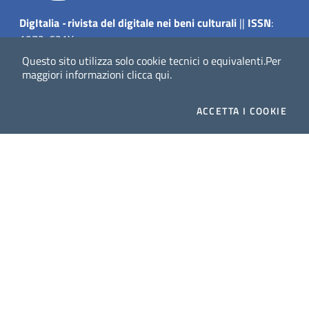
Dig
Italia
-
rivista del digitale nei beni culturali
||
ISSN
:
1972-621X
Questo sito utilizza solo cookie tecnici o equivalenti.
Per
Direttore responsabile: Giuliano Genetasio
maggiori informazioni
clicca qui
.
Editore:
Istituto Centrale per il Catalogo Unico delle
biblioteche italiane (ICCU)
ACCETTA
I COOKIE
Email:
ic-cu.digitalia@cultura.gov.it
Website powered by
Dichiarazione di accessibilità
Privacy Policy (MiC)