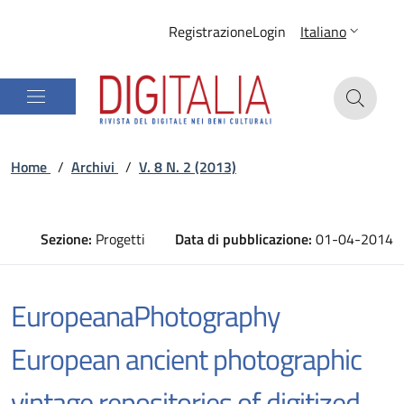
Registrazione
Login
Italiano
Home
/
Archivi
/
V. 8 N. 2 (2013)
Sezione:
Progetti
Data di pubblicazione:
01-04-2014
EuropeanaPhotography
European ancient photographic
vintage repositories of digitized